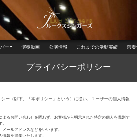
ンバー
演奏動画
公演情報
これまでの活動実績
演奏
Secondary
Navigation
プライバシーポリシー
Menu
リシー（以下、「本ポリシー」という）に従い、ユーザーの個人情報
によるお問い合わせを問わず、お客様から明示された特定の個人を識別で
す。
、メールアドレスなどをいいます。
人情報を収集いたします。