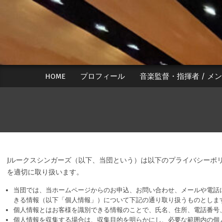
Skip
to
content
HOME
プロフィール
音楽監督・指揮者 / メ
Jルークスシンガーズ（以下、当団という）は以下のプライバシーポ
を適切に取り扱います。
当団では、当ホームページからのお申込、お問い合わせ、メールや電話
きる情報（以下「個人情報」）について下記の通り取り扱うものとしま
個人情報とはお客様を識別できる情報のことで、氏名、住所、電話番号
個人情報を収集する場合は、収集目的を明らかにし、必要な範囲内の個