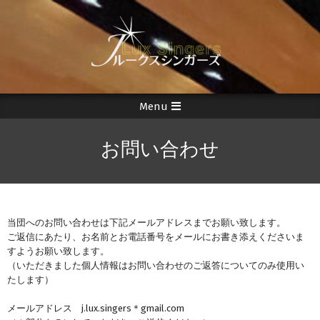
Skip
to
content
Menu
Secondary
Navigation
お問い合わせ
Menu
当団へのお問い合わせは下記メールアドレスまでお願い致します。
ご返信にあたり、お名前とお電話番号をメールにお書き添えくださいま
すようお願い致します。
（いただきました個人情報はお問い合わせのご返答についてのみ使用い
たします）
メールアドレス j.lux.singers＊gmail.com