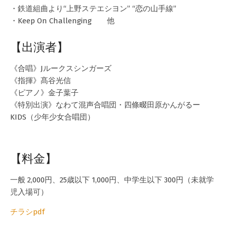
・鉄道組曲より“上野ステエシヨン” “恋の山手線”
・Keep On Challenging 他
【出演者】
《合唱》Jルークスシンガーズ
《指揮》髙谷光信
《ピアノ》金子葉子
《特別出演》なわて混声合唱団・四條畷田原かんがるー
KIDS（少年少女合唱団）
【料金】
一般 2,000円、25歳以下 1,000円、中学生以下 300円（未就学
児入場可）
チラシpdf