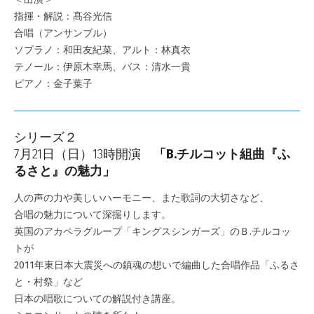
指揮・解説：髙谷光信
合唱（アンサンブル）
ソプラノ：和田友紀菜、アルト：林真衣
テノール：伊原木幸馬、バス：清水一貴
ピアノ：金子葉子
シリーズ２
7月21日（日）13時開演
「B.チルコット組曲『ふ
るさと』の魅力」
人の声の力や美しいハーモニー、また歌詞の大切さなど、
合唱の魅力について深掘りします。
英国のアカペラグループ「キングスシンガーズ」のＢ.チルコッ
トが
2011年東日本大震災への鎮魂の想いで編曲した合唱作品「ふるさ
と・村祭」など
日本の唱歌についての解説付き講座。