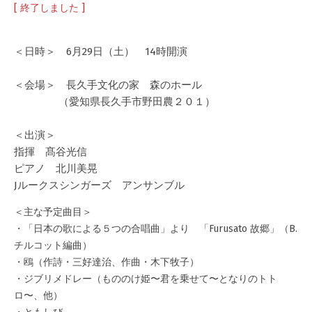
[ 終了しました ]
＜日時＞ 6月29日（土） 14時開演
＜会場＞ 長久手文化の家 森のホール
（愛知県長久手市野田農２０１）
＜出演＞
指揮 髙谷光信
ピアノ 北川美晃
Jルークスシンガーズ アンサンブル
＜主な予定曲目＞
・「日本の歌による５つの合唱曲」より 「Furusato 故郷」（B.
チルコット編曲）
・鴎（作詩・三好達治、作曲・木下牧子）
・ジブリメドレー（もののけ姫〜君を乗せて〜となりのトト
ロ〜、他）