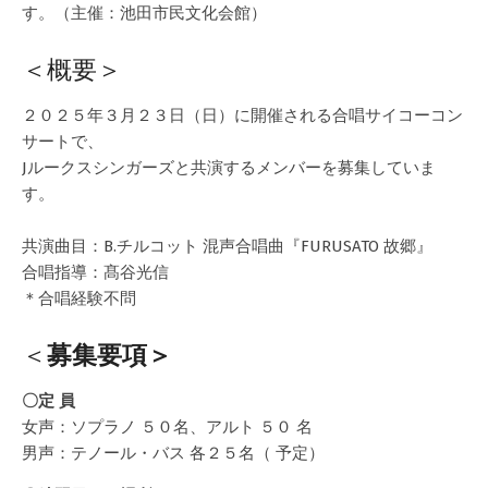
す。（主催：池田市民文化会館）
＜概要＞
２０２５年３月２３日（日）に開催される合唱サイコーコン
サートで、
Jルークスシンガーズと共演するメンバーを募集していま
す。
共演曲目：B.チルコット 混声合唱曲『FURUSATO 故郷』
合唱指導：髙谷光信
＊合唱経験不問
＜
募集要項＞
〇
定 員
女声：ソプラノ ５０名、アルト ５０ 名
男声：テノール・バス 各２５名（ 予定）