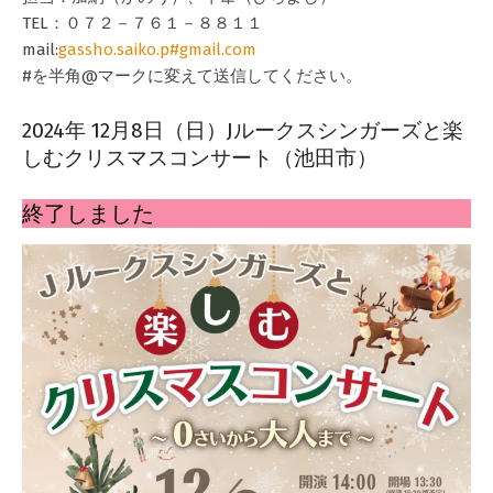
TEL：０７２－７６１－８８１１
mail:
gassho.saiko.p#gmail.com
#を半角@マークに変えて送信してください。
2024年 12月8日（日）Jルークスシンガーズと楽
しむクリスマスコンサート（池田市）
2024-
10-
終了しました
10