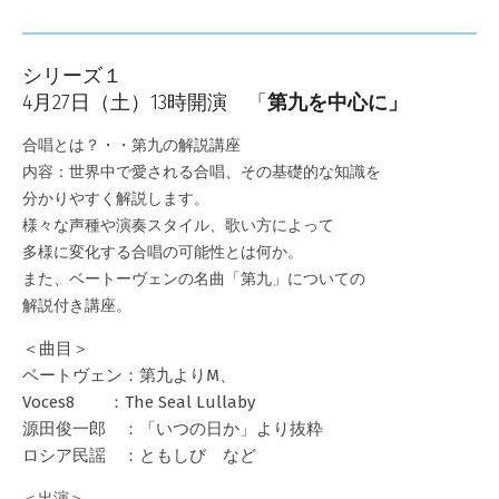
シリーズ１
4月27日（土）13時開演 「
第九を中心に」
合唱とは？・・第九の解説講座
内容：世界中で愛される合唱、その基礎的な知識を
分かりやすく解説します。
様々な声種や演奏スタイル、歌い方によって
多様に変化する合唱の可能性とは何か。
また、ベートーヴェンの名曲「第九」についての
解説付き講座。
＜曲目＞
ベートヴェン：第九よりM、
Voces8 ：The Seal Lullaby
源田俊一郎 ：「いつの日か」より抜粋
ロシア民謡 ：ともしび など
＜出演＞