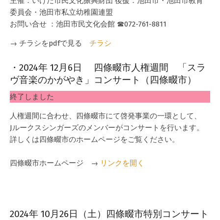
主催：いけだ市民文化振興財団 後援：池田市・池田市教育
委員会・池田市私立幼稚園連盟
お問い合せ ：池田市民文化会館 ☎072-761-8811
→ チラシをpdfで見る
チラシ
・2024年 12月6日 四條畷市人権週間 「スラ
ヴ音楽のかがやき」コンサート（四條畷市）
2024-
終了しました
10-
01
人権週間に合わせ、四條畷市にて啓発事業の一環として、
Jルークスシンガーズのメンバーがコンサートを行います。
詳しくは四條畷市のホームページをご覧ください。
四條畷市ホームページ →
リンクを開く
2024年 10月26日（土）四條畷市特別コンサート