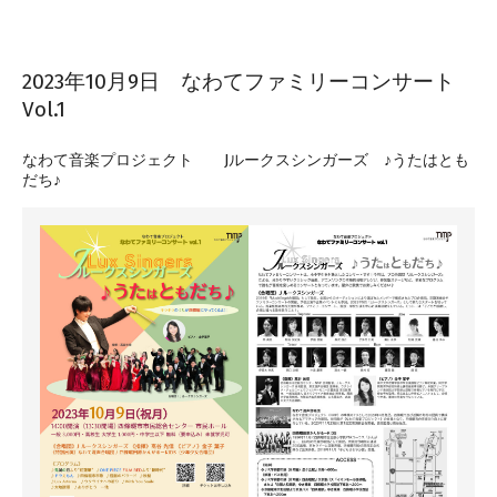
2023年10月9日 なわてファミリーコンサート
Vol.1
2023-
なわて音楽プロジェクト Jルークスシンガーズ ♪うたはとも
08-
だち♪
15