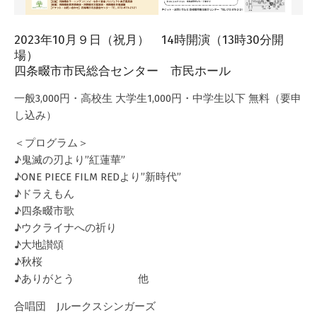
2023年10月９日（祝月） 14時開演（13時30分開
場）
四条畷市市民総合センター 市民ホール
一般3,000円・高校生 大学生1,000円・中学生以下 無料（要申
し込み）
＜プログラム＞
♪鬼滅の刃より”紅蓮華”
♪ONE PIECE FILM REDより”新時代”
♪ドラえもん
♪四条畷市歌
♪ウクライナへの祈り
♪大地讃頌
♪秋桜
♪ありがとう 他
合唱団 Jルークスシンガーズ