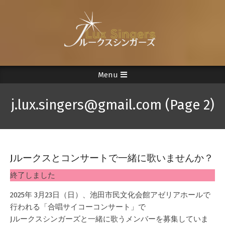
Skip
to
content
Menu
Secondary
Navigation
j.lux.singers@gmail.com
(Page 2)
Menu
Jルークスとコンサートで一緒に歌いませんか？
2024-
終了しました
10-
11
2025年 3月23日（日）、池田市民文化会館アゼリアホールで
行われる「合唱サイコーコンサート」で
Jルークスシンガーズと一緒に歌うメンバーを募集していま