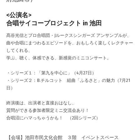
2024-
03-
<公演名>
18
合唱サイコープロジェクト in 池田
髙谷光信とプロ合唱団・Jルークスシンガーズ アンサンブルが、
曲や合唱にまつわるエビソードを、おもしろく楽しくレクチャー
してくれる、
学ぶ、聴く、体感できる、新感覚のミニコンサート。
・シリーズ１：「第九を中心に」（4月27日）
・シリーズ２：B.チルコット 組曲「ふるさと」の魅力（7月21
日）
終演後は、出演者と直接おはなし、
質問ができる参加者限定ミニ交流会あり！
合唱沼にハマっちゃうかも！ （2回シリーズ）
【会場】池田市民文化会館 ３階 イベントスペース