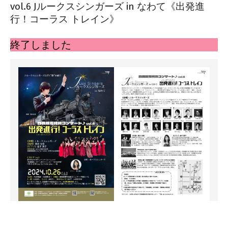
vol.6 Jルークスシンガーズ in なわて《出発進
行！コーラス トレイン》
2024-
08-
終了しました
21