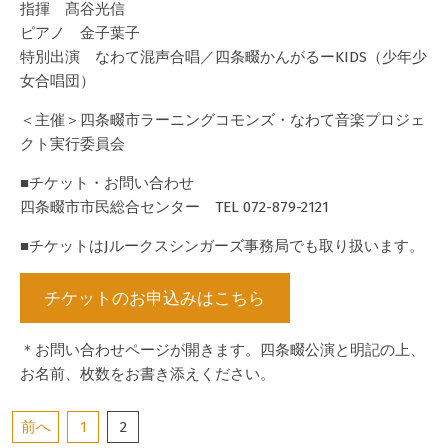
指揮 髙谷光信
ピアノ 金子葉子
特別出演 なわて混声合唱／四条畷かんがるーKIDS（少年少
女合唱団）
＜主催＞四条畷市ラーニングコモンズ・なわて音楽プロジェ
クト実行委員会
■チケット・お問い合わせ
四条畷市市民総合センター TEL 072-879-2121
■チケットはJルークスシンガーズ事務局でも取り扱います。
チケットのお申込みはこちら
＊お問い合わせページが開きます。四条畷公演と明記の上、
お名前、枚数をお書き添えください。
投
前へ
1
2