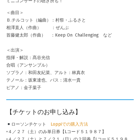
ミニコンサートの聴き所も！
＜曲目＞
Ｂ.チルコット（編曲）：村祭・ふるさと
相澤直人（作曲） ：ぜんぶ
首藤健太郎（作曲） ：Keep On Challenging など
＜出演＞
指揮・解説：髙谷光信
合唱（アンサンブル）
ソプラノ：和田友紀菜、アルト：林真衣
テノール：坂東達也、バス：清水一貴
ピアノ：金子葉子
【チケットのお申し込み】
ローソンチケット
Loppiでの購入方法
◦４／２７（土）のみ単日券【Lコード５１９８７】
◦４／２７（土）と７／２１（日）の２回券【Lコード５１９８