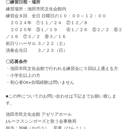
〇練習日程・場所
練習場所：池田市民文化会館内
練習会８回 全日 日曜日の１０：００～１２：００
２０２４年 ①１１／２４ ②１２／８
２０２５年 ③１／１９ ④１／２６ ⑤２／２ ⑥２
／１６ ⑦３／２ ⑧３／１６
前日リハーサル ３／２２（土）
演奏会当日 ３／２３（日）
〇応募条件
・池田市民文化会館で行われる練習会に５回以上通える方
・小学生以上の方
・初心者OK※合唱経験は問いません
■この件についてのお問い合わせは下記までお願い致しま
す。
池田市民文化会館 アゼリアホール
Jルークスシンガーズと歌う会事務局
担当：加納（かのう）、平葦（ひらよし）