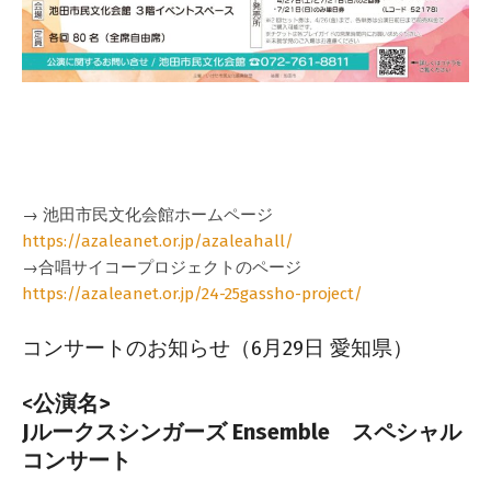
→ 池田市民文化会館ホームページ
https://azaleanet.or.jp/azaleahall/
→合唱サイコープロジェクトのページ
https://azaleanet.or.jp/24-25gassho-project/
コンサートのお知らせ（6月29日 愛知県）
2024-
02-
<
公演名>
29
Jルークスシンガーズ Ensemble スペシャル
コンサート